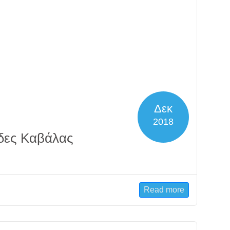
Δεκ
2018
δες Καβάλας
Read more