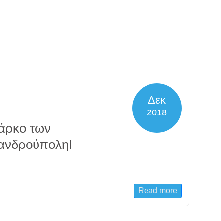
Δεκ
2018
Πάρκο των
ξανδρούπολη!
Read more