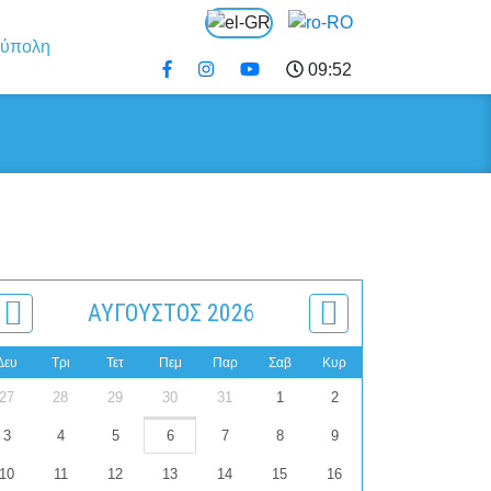
09:52
ΑΎΓΟΥΣΤΟΣ 2026
Δευ
Τρι
Τετ
Πεμ
Παρ
Σαβ
Κυρ
27
28
29
30
31
1
2
3
4
5
6
7
8
9
10
11
12
13
14
15
16