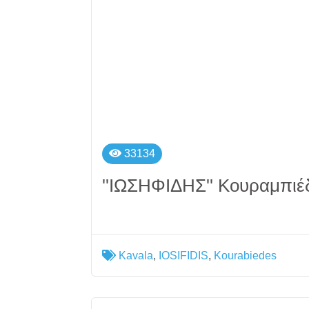
33134
''ΙΩΣΗΦΙΔΗΣ'' Κουραμπιέ
Kavala
,
IOSIFIDIS
,
Kourabiedes