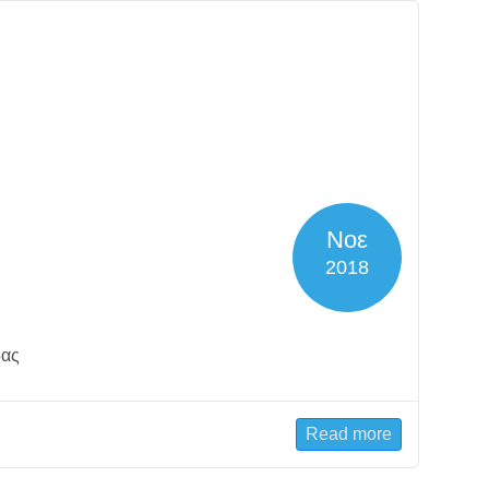
Νοε
2018
δας
Read more