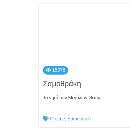
15378
Σαμοθράκη
Το νησί των Μεγάλων Θεών
Greece
,
Samothraki